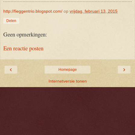
http://fieggentrio.blogspot.com/
op
vrijdag, februari 13, 2015
Delen
Geen opmerkingen:
Een reactie posten
‹
›
Homepage
Internetversie tonen