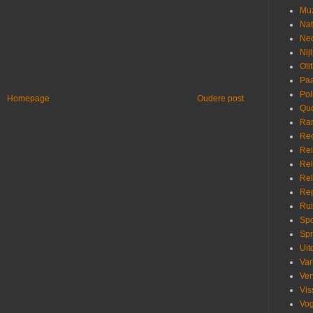
Mu
Nat
Ne
Nij
Oli
Pa
Pol
Homepage
Oudere post
Quo
Ra
Re
Re
Rel
Rel
Rep
Rui
Spo
Sp
Uit
Var
Ver
Vis
Vog