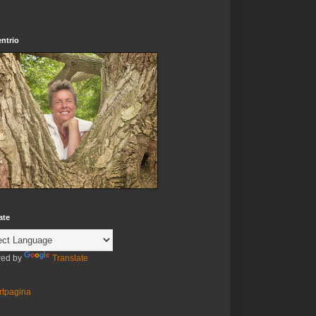
ntrio
ate
ed by
Translate
rtpagina