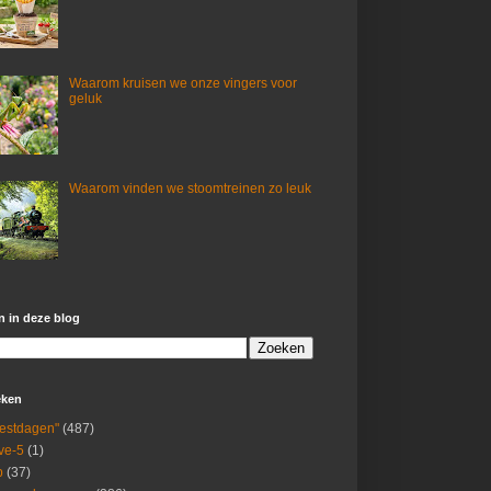
Waarom kruisen we onze vingers voor
geluk
Waarom vinden we stoomtreinen zo leuk
 in deze blog
eken
estdagen"
(487)
ive-5
(1)
p
(37)