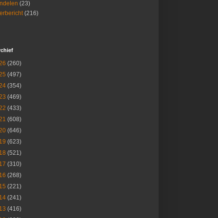
ndelen
(23)
rbericht
(216)
chief
26
(260)
25
(497)
24
(354)
23
(469)
22
(433)
21
(608)
20
(646)
19
(623)
18
(521)
17
(310)
16
(268)
15
(221)
14
(241)
13
(416)