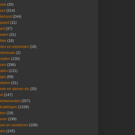
ziek
(35)
uur
(314)
derland
(244)
lpaard
(11)
fant
(37)
arden
(31)
itiek
(18)
tes en wijsheden
(18)
ndnieuws
(2)
cepten
(130)
izen
(296)
aties
(131)
igie
(69)
tielen
(31)
mte en sterren etc
(20)
rt
(147)
reekwoorden
(357)
drukkingen
(1336)
ken
(19)
voer
(199)
sen en zeedieren
(108)
els
(145)