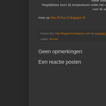
meter meer
Vergelijkbare tests bij temperaturen onder het 
voor de a
meer op
http://5-five-5.blogspot.nl/
Gepost door
http://fieggentrio.blogspot.com/
op
maandag, 
Labels:
Vervoer
Geen opmerkingen:
Een reactie posten