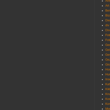
Ant
Art
Be
Biz
Die
div
Div
Fot
Fot
Ged
Gei
Ges
Gez
Gir
Ho
Hu
Ins
Kat
Kik
Kn
Ko
Kon
Mo