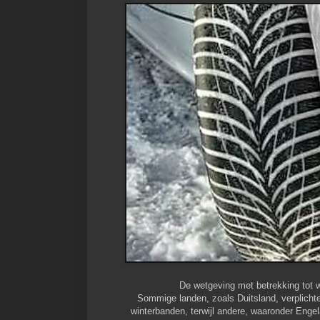
De wetgeving met betrekking tot w
Sommige landen, zoals Duitsland, verplicht
winterbanden, terwijl andere, waaronder Eng