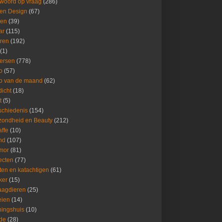
woord op vraag
(286)
 en Design
(67)
ren
(39)
ar
(115)
ren
(192)
(1)
ersen
(778)
o
(57)
o van de maand
(62)
icht
(18)
t
(5)
chiedenis
(154)
ondheid en Beauty
(212)
affe
(10)
nd
(107)
mor
(81)
ecten
(77)
ten en katachtigen
(61)
ker
(15)
aagdieren
(25)
eien
(14)
ingshuis
(10)
de
(28)