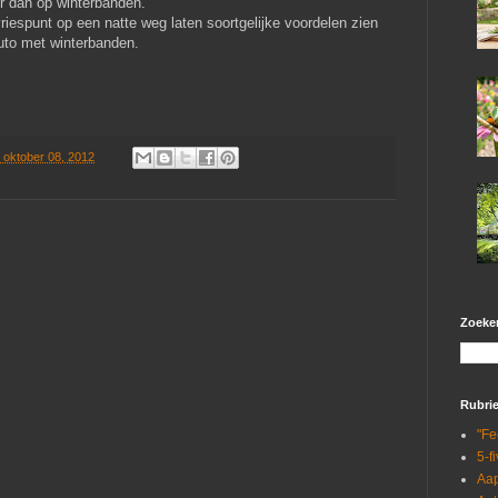
 dan op winterbanden.
vriespunt op een natte weg laten soortgelijke voordelen zien
uto met winterbanden.
oktober 08, 2012
Zoeken
Rubri
"Fe
5-f
Aa